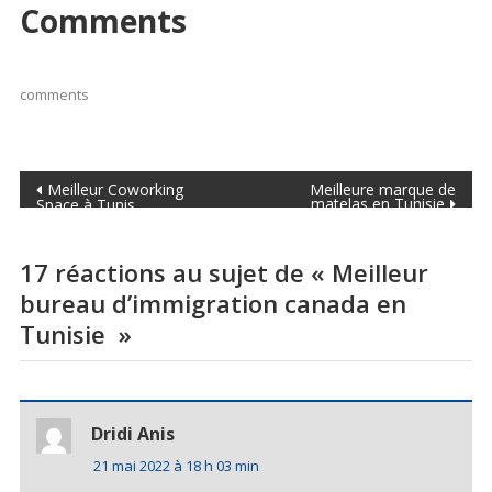
Comments
comments
Navigation
Meilleur Coworking
Meilleure marque de
matelas en Tunisie
Space à Tunis
de
l’article
17 réactions au sujet de «
Meilleur
bureau d’immigration canada en
Tunisie
»
Dridi Anis
21 mai 2022 à 18 h 03 min