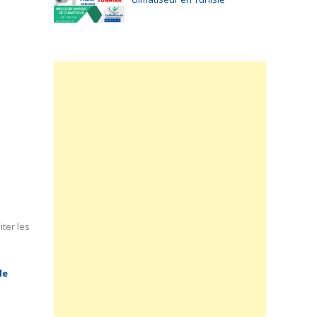
ter les
de