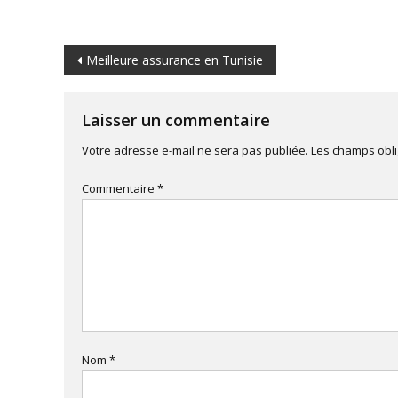
Navigation
Meilleure assurance en Tunisie
de
Laisser un commentaire
l’article
Votre adresse e-mail ne sera pas publiée.
Les champs obli
Commentaire
*
Nom
*