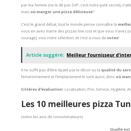
par ma femme (ne le dit pas SVP, c’est notre petit secret), n’a
mais
où manger une pizza délicieuse
?
C’est le grand débat, tout le monde pense connaître la
meille
vous en avez marre des pizzas low cost et que vous n’avez p
courage), voici notre sélection, et c’est a vous de
votez
!
Article suggéré:
Meilleur fournisseur d'inte
Il ne suffit pas d’être épaté par le décor ou la
qualité du serv
l’environnement et l’emplacement le sont aussi, donc
où mang
Critères d’évaluation:
Localisation, Prix, Service, Hygiène, 
Les 10 meilleures pizza Tun
(selon les avis de consommateurs)
Quelle est