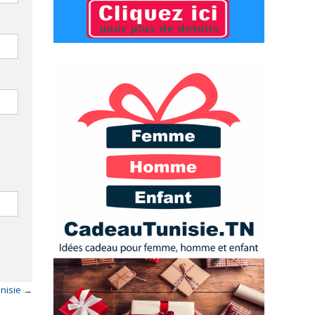
unisie
→