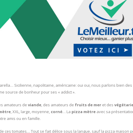
ella… Sicilienne, napolitaine, américaine: oui oui, nous parlons bien des
 une source de bonheur pour ses « addict ».
 des amateurs de
viande
, des amateurs de
fruits de mer
et des
végétari
mètre
, XXL, large, moyenne,
corné
… La
pizza mètre
avec sa présentatio
re amis ou en famille.
ur de ces tomates… Tout se fait délice sous la langue, sauf la pizza maison 