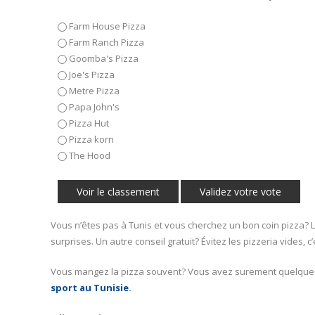
Farm House Pizza
Farm Ranch Pizza
Goomba's Pizza
Joe's Pizza
Metre Pizza
Papa John's
Pizza Hut
Pizza korn
The Hood
Vous n’êtes pas à Tunis et vous cherchez un bon coin pizza? 
surprises. Un autre conseil gratuit? Évitez les pizzeria vides, 
Vous mangez la pizza souvent? Vous avez surement quelques kil
sport au Tunisie
.