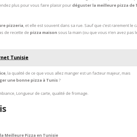
ttendez plus pour vous faire plaisir pour
déguster la meilleure pizza de 
ure pizzeria
, et elle est souvent dans sa rue. Sauf que c’est rarement le ca
as de recette de
pizza maison
sous la main (ou que vous n’en avez pas l
rnet Tunisie
ice
, la qualité de ce que vous allez manger est un facteur majeur, mais
er une bonne pizza à Tunis
?
Ambiance, Longueur de carte, qualité de fromage.
is
 la Meilleure Pizza en Tunisie