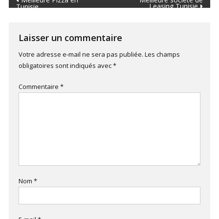
Navigation
Leasing Tunisie
Tunisie
de
l’article
Laisser un commentaire
Votre adresse e-mail ne sera pas publiée.
Les champs
obligatoires sont indiqués avec
*
Commentaire
*
Nom
*