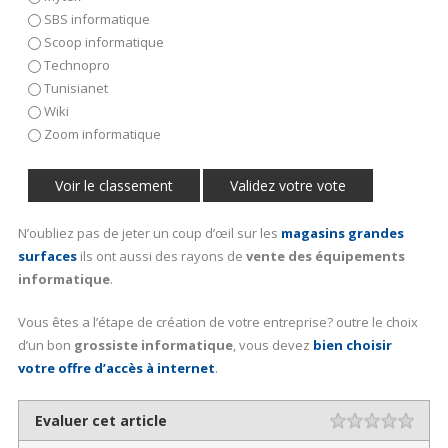
SBS informatique
Scoop informatique
Technopro
Tunisianet
Wiki
Zoom informatique
N’oubliez pas de jeter un coup d’œil sur les
magasins grandes
surfaces
ils ont aussi des rayons de
vente des équipements
informatique
.
Vous êtes a l’étape de création de votre entreprise? outre le choix
d’un bon
grossiste informatique
, vous devez
bien choisir
votre offre d’accès à internet
.
Evaluer cet article
Rating
1 st
2 st
3 st
4 st
5 st