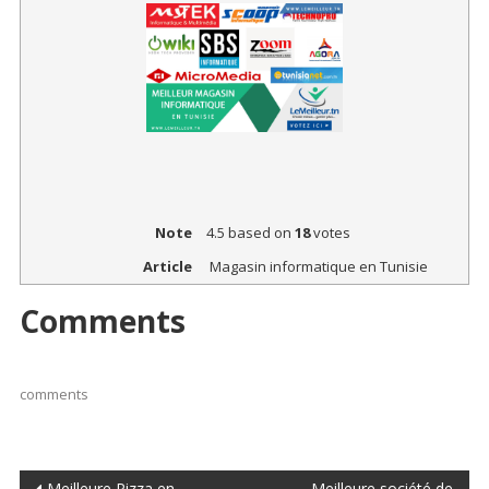
Note
4.5
based on
18
votes
Article
Magasin informatique en Tunisie
Comments
comments
Meilleure Pizza en
Meilleure société de