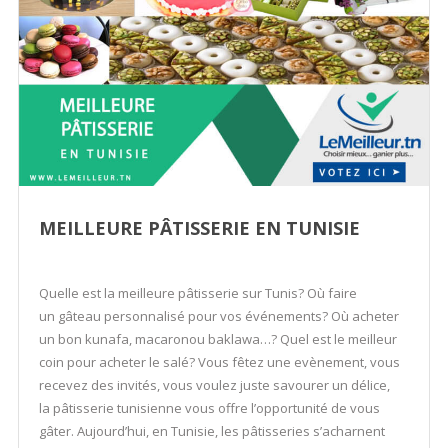
MEILLEURE PÂTISSERIE EN TUNISIE
Quelle est la meilleure pâtisserie sur Tunis? Où faire
un gâteau personnalisé pour vos événements? Où acheter
un bon kunafa, macaronou baklawa…? Quel est le meilleur
coin pour acheter le salé? Vous fêtez une evènement, vous
recevez des invités, vous voulez juste savourer un délice,
la pâtisserie tunisienne vous offre l’opportunité de vous
gâter. Aujourd’hui, en Tunisie, les pâtisseries s’acharnent