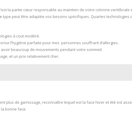
 c’est la partie cœur responsable au maintien de votre colonne vertébrale e
une type peut être adaptée vos besoins spécifiques. Quartes technologies 
ologies à cout modéré.
orise l’hygiène parfaite pour mes personnes souffrant d’allergies.
 ou avoir beaucoup de mouvements pendant votre sommeil.
age, et un prix relativement cher.
ment plus de garnissage, reconnaître lequel est la face hiver et été est ass
 la bonne face.