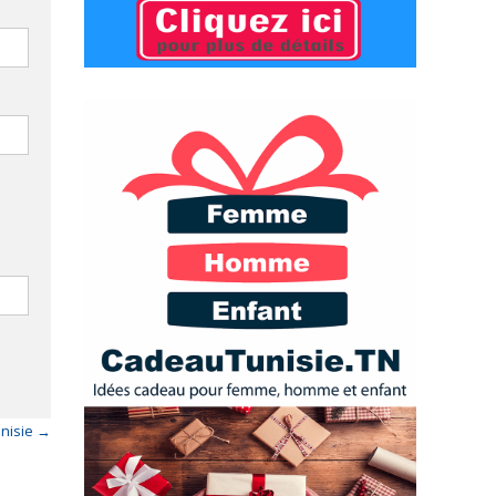
unisie
→