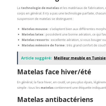
La
technologie de matelas
et les matériaux de fabrication,
corps en général. Il n’y a pas une technologie parfaite, chac
suspension de matelas se distinguent :
Matelas mousse
: s’adaptent bien aux différentes morph
Matelas latex
: possèdent une bonne aération, ce qui fav
Matelas ressorts
: excellente aération, si vous bouger
Matelas mémoire de forme
: très grand confort de couch
Article suggéré:
Meilleur meuble en Tunisie
Matelas face hiver/été
En général, la face hiver, en coutil, un peu plus épais, légère
simple : tous les
matelas
contiennent une étiquette indiquant
Matelas antibactériens