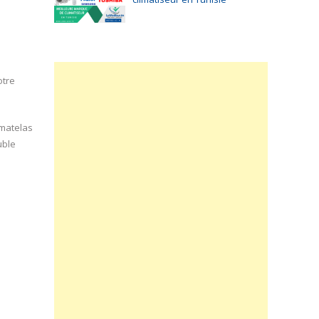
otre
 matelas
uble