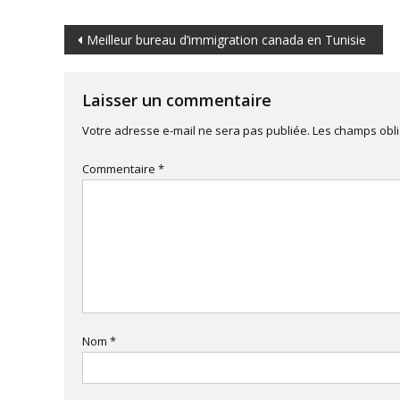
Navigation
Meilleur bureau d’immigration canada en Tunisie
de
Laisser un commentaire
l’article
Votre adresse e-mail ne sera pas publiée.
Les champs obli
Commentaire
*
Nom
*