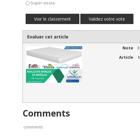
Super siesta
Evaluer cet article
Note
3
Article
M
Comments
comments